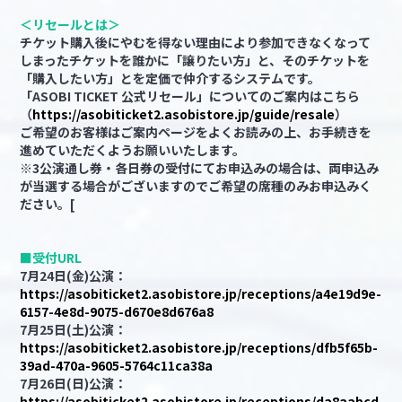
＜リセールとは＞
チケット購入後にやむを得ない理由により参加できなくなって
しまったチケットを誰かに「譲りたい方」と、そのチケットを
「購入したい方」とを定価で仲介するシステムです。
「ASOBI TICKET 公式リセール」についてのご案内はこちら
（
https://asobiticket2.asobistore.jp/guide/resale
）
ご希望のお客様はご案内ページをよくお読みの上、お手続きを
進めていただくようお願いいたします。
※3公演通し券・各日券の受付にてお申込みの場合は、両申込み
が当選する場合がございますのでご希望の席種のみお申込みく
ださい。[
■受付URL
7月24日(金)公演：
https://asobiticket2.asobistore.jp/receptions/a4e19d9e-
6157-4e8d-9075-d670e8d676a8
7月25日(土)公演：
https://asobiticket2.asobistore.jp/receptions/dfb5f65b-
39ad-470a-9605-5764c11ca38a
7月26日(日)公演：
https://asobiticket2.asobistore.jp/receptions/da8aabcd