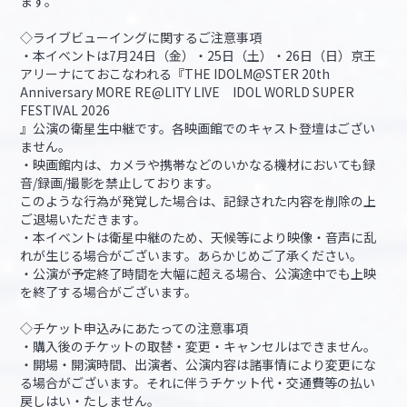
ます。
◇ライブビューイングに関するご注意事項
・本イベントは7月24日（金）・25日（土）・26日（日）京王
アリーナにておこなわれる『THE IDOLM@STER 20th
Anniversary MORE RE@LITY LIVE IDOL WORLD SUPER
FESTIVAL 2026
』公演の衛星生中継です。各映画館でのキャスト登壇はござい
ません。
・映画館内は、カメラや携帯などのいかなる機材においても録
音/録画/撮影を禁止しております。
このような行為が発覚した場合は、記録された内容を削除の上
ご退場いただきます。
・本イベントは衛星中継のため、天候等により映像・音声に乱
れが生じる場合がございます。あらかじめご了承ください。
・公演が予定終了時間を大幅に超える場合、公演途中でも上映
を終了する場合がございます。
◇チケット申込みにあたっての注意事項
・購入後のチケットの取替・変更・キャンセルはできません。
・開場・開演時間、出演者、公演内容は諸事情により変更にな
る場合がございます。それに伴うチケット代・交通費等の払い
戻しはい・たしません。