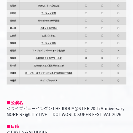
■公演名
＜ライブビューイング＞THE IDOLM@STER 20th Anniversary
MORE RE@LITY LIVE IDOL WORLD SUPER FESTIVAL 2026
■日時
＜DAY1＞-YAKUDOU-