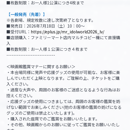
■枚数制限：お一人様1公演につき4枚まで
【一般発売（先着）】
※各劇場、規定枚数に達し次第終了となります。
■発売日：2026年7月18日（土）10：00～
■受付URL：
https://eplus.jp/mr_idolworld2026_lv/
■店頭購入：ファミリーマート店内マルチコピー機にて直接購
入
■枚数制限：お一人様１公演につき４枚まで
----------------------------
＜映画館鑑賞マナーに関するお願い＞
・本会場同様に発声や応援グッズの使用が可能な、お客様に楽
しんでいただく上映となります。ご理解の上、チケットをご購
入ください。
・過度な大声や、周囲のお客様のご迷惑となるような行為はお
控えください。
・応援グッズの使用につきましては、周囲のお客様の鑑賞を妨
げない範囲でお楽しみください(他のお客様の鑑賞の妨げになる
グッズのご使用は禁止といたします)。
・購入された座席でのご鑑賞をお願いいたします。
・その他、映画館からのお願いに従ってご鑑賞をお願いいたし