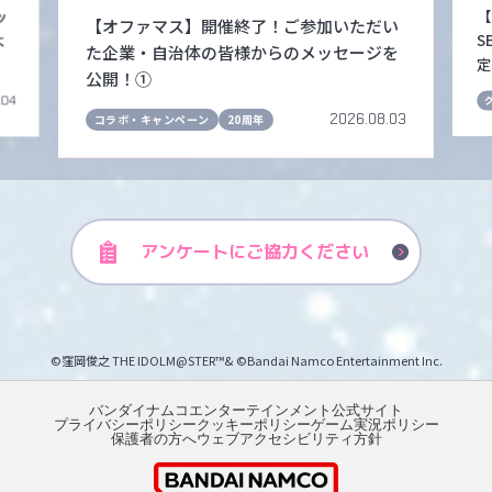
ッ
【
【オファマス】開催終了！ご参加いただい
よ
S
た企業・自治体の皆様からのメッセージを
定
公開！①
.04
2026.08.03
コラボ・キャンペーン
20周年
アンケートに
ご協力ください
©窪岡俊之 THE IDOLM@STER™& ©Bandai Namco Entertainment Inc.
バンダイナムコエンターテインメント公式サイト
プライバシーポリシー
クッキーポリシー
ゲーム実況ポリシー
保護者の方へ
ウェブアクセシビリティ方針