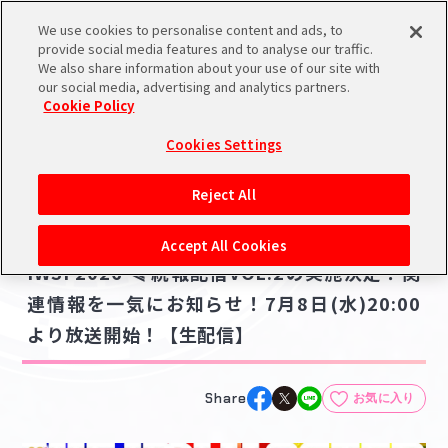
We use cookies to personalise content and ads, to
メニュー
スケジュール
検索
ログイン
provide social media features and to analyse our traffic.
We also share information about your use of our site with
our social media, advertising and analytics partners.
Cookie Policy
NEWS
バンダイナムコIDで
新規登録
ログイン
Cookies Settings
ニュース
アイドルマスター ポータルへの登録について
ライブ・イベント
Reject All
2026.06.26
シリアルコード・
【アイマス20周年イヤー】⫸ #アイマス
マイデスク
Accept All Cookies
あいことば
IWSF2026 ⫷ 続報配信VOL.2の実施決定！関
活動履歴
連情報を一気にお知らせ！7月8日(水)20:00
Pレポ
閲覧履歴・購入履歴
より放送開始！【生配信】
チェックイン
お気に入り
Share
お気に入り
マイスケジュール
メモ