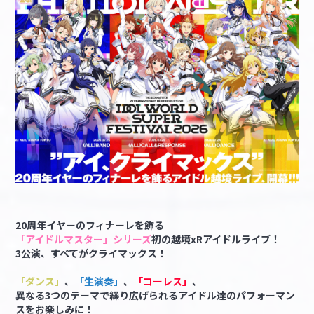
20周年イヤーのフィナーレを飾る
「アイドルマスター」シリーズ
初の越境xRアイドルライブ！
3公演、すべてがクライマックス！
「ダンス」
、
「生演奏」
、
「コーレス」
、
異なる3つのテーマで繰り広げられるアイドル達のパフォーマン
スをお楽しみに！