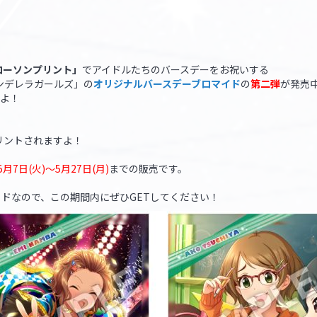
ローソンプリント」
でアイドルたちのバースデーをお祝いする
ンデレラガールズ」の
オリジナルバースデーブロマイド
の
第二弾
が発売
すよ！
リントされますよ！
5月7日(火)～5月27日(月)
までの販売です。
ドなので、この期間内にぜひGETしてください！