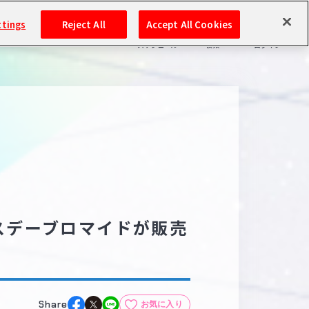
ttings
Reject All
Accept All Cookies
スケジュール
検索
ログイン
バンダイナムコIDで
新規登録
ログイン
アイドルマスター ポータルへの登録について
シリアルコード・
マイデスク
あいことば
活動履歴
Pレポ
スデーブロマイドが販売
閲覧履歴・購入履歴
チェックイン
お気に入り
マイスケジュール
メモ
Share
お気に入り