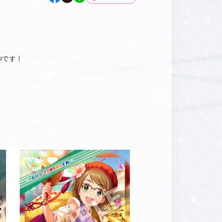
マイデスク設定変更
バンダイナムコID Link設定
中です！