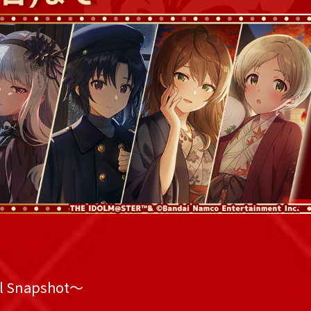
napshot～