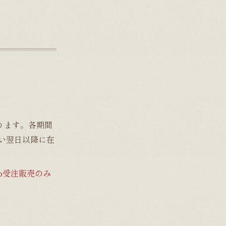
おります。各期間
い翌日以降に在
b受注販売のみ