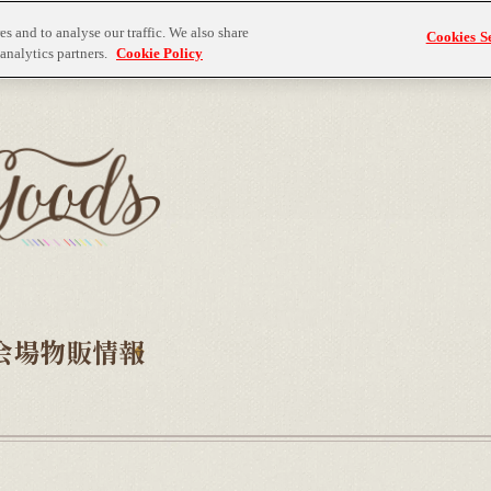
s and to analyse our traffic. We also share
Cookies Se
analytics partners.
Cookie Policy
会場物販情報