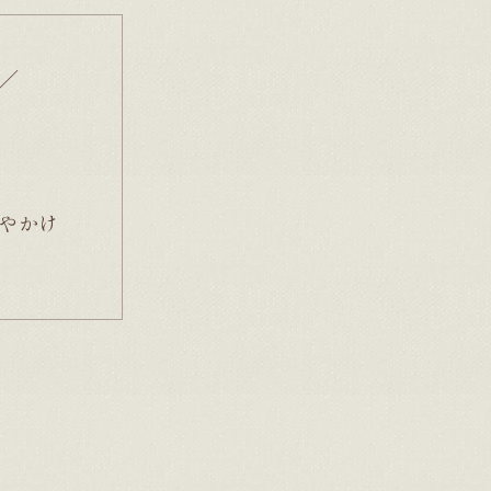
r／
 はやかけ