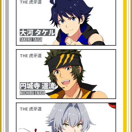
大河 タケル
TAKERU TAIGA
円城寺 道流
MICHIRU ENJOJI