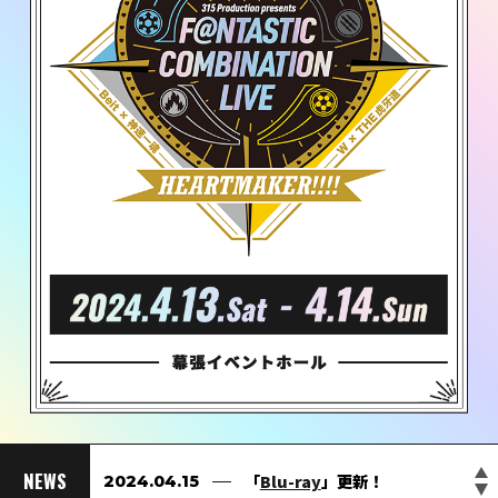
「
公式グッズ事前販売中！
「
「
「
「
「
SCHEDULE&TICKET
SCHEDULE&TICKET
SCHEDULE&TICKET
SCHEDULE&TICKET
STREAMING
SCHEDULE&TICKET
」「
ATTENTIO
」更
」更
」更
」更
」更
NEWS
公式サイトオープン
「
「
Blu-ray
GOODS
」更新！
」更新！
2024.04.15
2024.04.10
2024.03.27
2024.03.26
2024.03.19
2024.03.14
2024.02.08
2024.01.25
2024.01.10
2023.11.19
新！
2024年1月28日(日)まで
新！
新！
新！
N
新！
」「
Q&A
」更新！