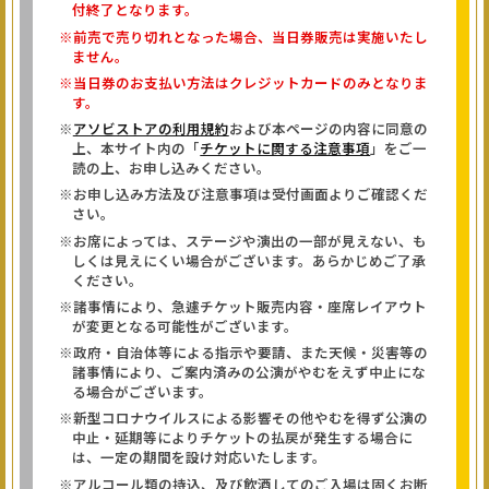
付終了となります。
※前売で売り切れとなった場合、当日券販売は実施いたし
ません。
※当日券のお支払い方法はクレジットカードのみとなりま
す。
※
アソビストアの利用規約
および本ページの内容に同意の
上、本サイト内の「
チケットに関する注意事項
」をご一
読の上、お申し込みください。
※お申し込み方法及び注意事項は受付画面よりご確認くだ
さい。
※お席によっては、ステージや演出の一部が見えない、も
しくは見えにくい場合がございます。あらかじめご了承
ください。
※諸事情により、急遽チケット販売内容・座席レイアウト
が変更となる可能性がございます。
※政府・自治体等による指示や要請、また天候・災害等の
諸事情により、ご案内済みの公演がやむをえず中止にな
る場合がございます。
※新型コロナウイルスによる影響その他やむを得ず公演の
中止・延期等によりチケットの払戻が発生する場合に
は、一定の期間を設け対応いたします。
※アルコール類の持込、及び飲酒してのご入場は固くお断