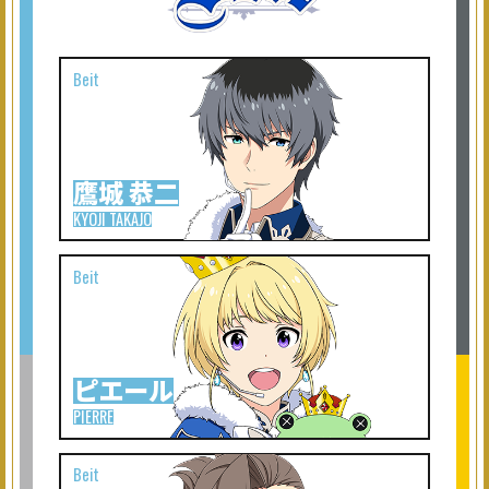
鷹城 恭二
KYOJI TAKAJO
ピエール
PIERRE