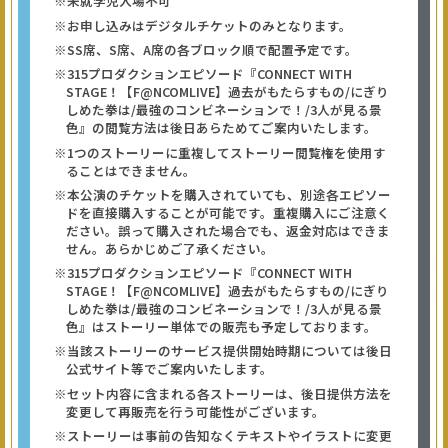
※未就学児入場不可
※お申し込みはデジタルチケットのみとなります。
※SS席、S席、A席の各ブロック順で配置予定です。
※315プロダクションエピソード『CONNECT WITH
STAGE！【F@NCOMLIVE】過去がもたらすもの/にぎり
しめた拳は/最強のコンビネーションで！/3人が見る景
色』の閲覧方法は後日あらためてご案内いたします。
※1つのストーリーに重複してストーリー閲覧権を使用す
ることはできません。
※本公演のチケットを購入されていても、別途各エピソー
ドを直接購入することが可能です。重複購入にご注意く
ださい。誤って購入された場合でも、返金対応はできま
せん。あらかじめご了承ください。
※315プロダクションエピソード『CONNECT WITH
STAGE！【F@NCOMLIVE】過去がもたらすもの/にぎり
しめた拳は/最強のコンビネーションで！/3人が見る景
色』はストーリー単体での販売も予定しております。
※当該ストーリーのサービス提供開始時期については後日
公式サイト等でご案内いたします。
※セット内容に含まれる各ストーリーは、後日提供方法を
変更して再販売を行う可能性がございます。
※ストーリーは事前の告知なくテキストやイラストに変更