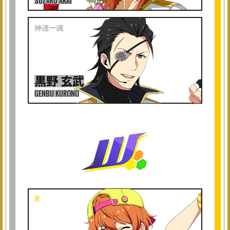
SUZAKU AKAI
黒野 玄武
GENBU KURONO