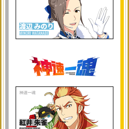
渡辺 みのり
MINORI WATANABE
紅井 朱雀