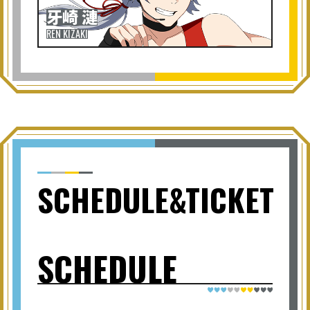
牙崎 漣
REN KIZAKI
SCHEDULE&TICKET
SCHEDULE