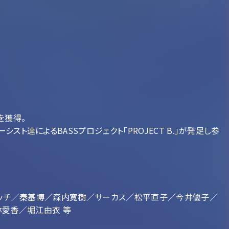
を獲得。
達によるBASSプロジェクト「PROJECT B.」が発足し参
スイッチ／秦基博／森内寛樹／サーカス／松平直子／今井優子／
小林愛香／堀江由衣 等