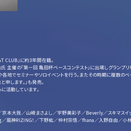
BEAT CLUB」に約3年間在籍。
治氏 主催の「第一回 亀田杯ベースコンテスト」に出場しグランプリ
でセミナーやソロイベントを行う。またその時期に複数のベーシスト
也と申します。」も発売。
心に活動しています。
京本大我／山崎まさよし／宇野美彩子／Beverly／スキマ
ing／風神RIZING！／下野紘／仲村宗悟／fhana／入野自由／