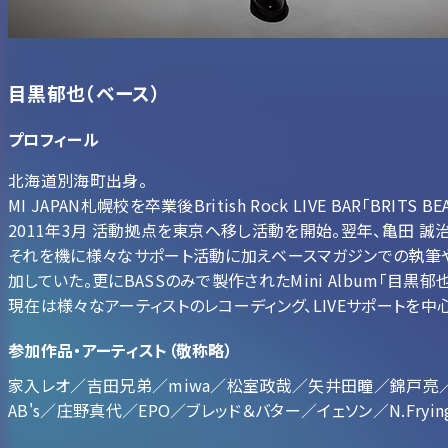
目黒郁也（ベース）
プロフィール
北海道別海町出身。
MI JAPAN札幌校を卒業後British Rock LIVE BAR「BRITS 
2011年3月 活動拠点を東京へ移し活動を開始。翌年、亀田 誠
それを機に様々なサポート活動に加えベースマガジンでの執筆や各地
加していた。更にBASSのみで製作されたMini Album「目黒郁
現在は様々なアーティストのレコーディング、LIVEサポートを中
参加作品・アーティスト（敬称略）
家入レオ／吉田兄弟／miwa／松室政哉／矢井田瞳／錦戸亮／
AB's／庄野真代／EPO／ブレッド＆バター／イェソン／N.Fry