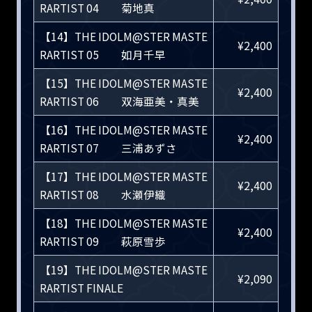
RARTIST 04 菊地真
【14】THE IDOLM@STER MASTE
¥2,400
RARTIST 05 如月千早
【15】THE IDOLM@STER MASTE
¥2,400
RARTIST 06 双海亜美・真美
【16】THE IDOLM@STER MASTE
¥2,400
RARTIST 07 三浦あずさ
【17】THE IDOLM@STER MASTE
¥2,400
RARTIST 08 水瀬伊織
【18】THE IDOLM@STER MASTE
¥2,400
RARTIST 09 萩原雪歩
【19】THE IDOLM@STER MASTE
¥2,090
RARTIST FINALE