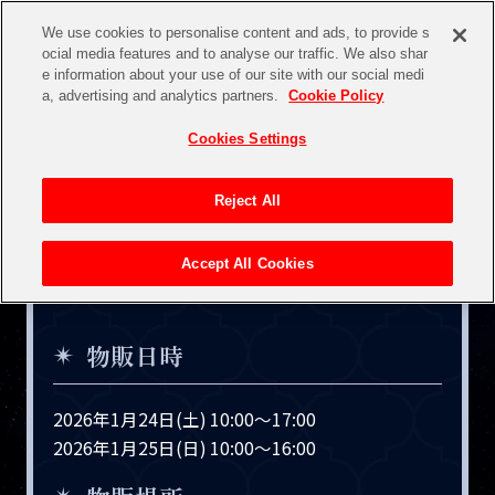
We use cookies to personalise content and ads, to provide s
ocial media features and to analyse our traffic. We also shar
e information about your use of our site with our social medi
a, advertising and analytics partners.
Cookie Policy
Cookies Settings
Reject All
会場物販情報
Accept All Cookies
About
物販日時
Information
2026年1月24日(土) 10:00～17:00
Ticket
2026年1月25日(日) 10:00～16:00