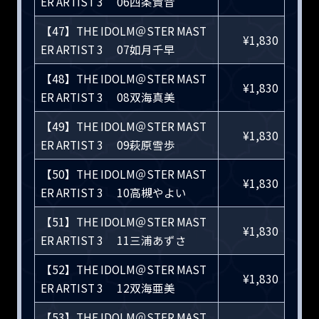
ER ARTIST 3 06四条貴音
【47】THE IDOLM＠STER MAST
¥1,830
ER ARTIST 3 07如月千早
【48】THE IDOLM＠STER MAST
¥1,830
ER ARTIST 3 08双海真美
【49】THE IDOLM＠STER MAST
¥1,830
ER ARTIST 3 09萩原雪歩
【50】THE IDOLM＠STER MAST
¥1,830
ER ARTIST 3 10高槻やよい
【51】THE IDOLM＠STER MAST
¥1,830
ER ARTIST 3 11三浦あずさ
【52】THE IDOLM＠STER MAST
¥1,830
ER ARTIST 3 12双海亜美
【53】THE IDOLM＠STER MAST