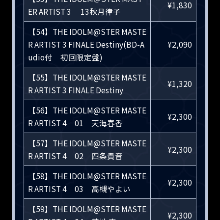
¥1,830
ER ARTIST 3 13秋月律子
【54】THE IDOLM@STER MASTE
R ARTIST 3 FINALE Destiny(BD-A
¥2,090
udio付 初回限定盤)
【55】THE IDOLM@STER MASTE
¥1,320
R ARTIST 3 FINALE Destiny
【56】THE IDOLM@STER MASTE
¥2,300
R ARTIST 4 01 天海春香
【57】THE IDOLM@STER MASTE
¥2,300
R ARTIST 4 02 四条貴音
【58】THE IDOLM@STER MASTE
¥2,300
R ARTIST 4 03 高槻やよい
【59】THE IDOLM@STER MASTE
¥2,300