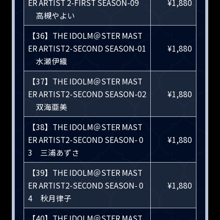
ER ARTIST 2-FIRST SEASON-09
¥1,880
高槻やよい
【36】THE IDOLM＠STER MAST
ER ARTIST2-SECOND SEASON-01
¥1,880
水瀬伊織
【37】THE IDOLM＠STER MAST
ER ARTIST2-SECOND SEASON-02
¥1,880
双海亜美
【38】THE IDOLM＠STER MAST
ER ARTIST2-SECOND SEASON- 0
¥1,880
3 三浦あずさ
【39】THE IDOLM＠STER MAST
ER ARTIST2-SECOND SEASON- 0
¥1,880
4 秋月律子
【40】THE IDOLM＠STER MAST