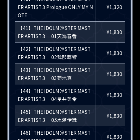
ER ARTIST 3 Prologue ONLY MY N
¥1,320
OTE
【41】THE IDOLM＠STER MAST
¥1,830
ER ARTIST 3 01天海春香
【42】THE IDOLM＠STER MAST
¥1,830
ER ARTIST 3 02我那覇響
【43】THE IDOLM＠STER MAST
¥1,830
ER ARTIST 3 03菊地真
【44】THE IDOLM＠STER MAST
¥1,830
ER ARTIST 3 04星井美希
【45】THE IDOLM＠STER MAST
¥1,830
ER ARTIST 3 05水瀬伊織
【46】THE IDOLM＠STER MAST
¥1,830