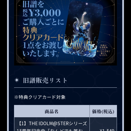
旧譜販売リスト
※特典クリアカード対象
商品名
価格(税込)
【1】THE IDOLM@STERシリーズ
15周年記念曲「なんどでも笑お
¥1,540