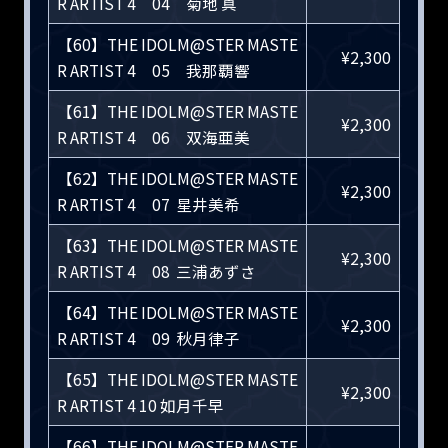
R ARTIST 4 04 菊地 真
【60】THE IDOLM@STER MASTE
¥2,300
R ARTIST 4 05 我那覇響
【61】THE IDOLM@STER MASTE
¥2,300
R ARTIST 4 06 双海亜美
【62】THE IDOLM@STER MASTE
¥2,300
R ARTIST 4 07 星井美希
【63】THE IDOLM@STER MASTE
¥2,300
R ARTIST 4 08 三浦あずさ
【64】THE IDOLM@STER MASTE
¥2,300
R ARTIST 4 09 秋月律子
【65】THE IDOLM@STER MASTE
¥2,300
R ARTIST 4 10 如月千早
【66】THE IDOLM@STER MASTE